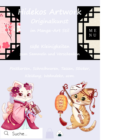
ME
NU