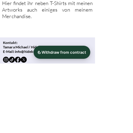
Hier findet ihr neben T-Shirts mit meinen
Artworks auch
einiges von
meinem
Merchandise.
Kontakt:
Tamara Michael / Hidekos Artwork
E-Mail:
info@hidekosartwork.com
Impressum
Datenschutzerklärung
Zahlung und Versand
Allgemeine Geschäftsbedingungen
Widerrufsbelehrung
Treueprogramm
Zahlungsarten: