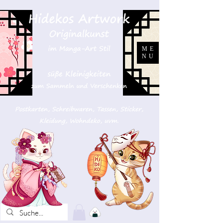
ME
NU