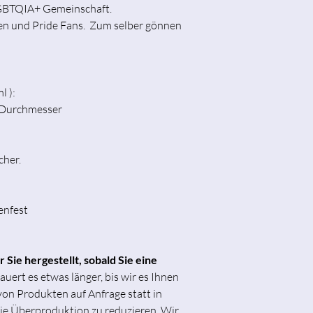
scheuernden Reinigu
LGBTQIA+ Gemeinschaft.
verwenden, um Schäd
en und Pride Fans. Zum selber gönnen
vermeiden.
4. Kinder:
Die Tasse 
Kindern halten, insb
l ):
Getränken gefüllt ist.
) Durchmesser
Dieses Produkt ist ke
Kinder unter 36 Mon
cher.
enfest
 Sie hergestellt, sobald Sie eine
uert es etwas länger, bis wir es Ihnen
von Produkten auf Anfrage statt in
ie Überproduktion zu reduzieren. Wir