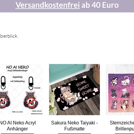
Versandkostenfrei
ab 40 Euro
Überblick.
Schnellansicht
Schnellansicht
Schnella
NO AI Neko Acryl
Sakura Neko Taiyaki -
Sternzeich
Anhänger
Fußmatte
Brillenp