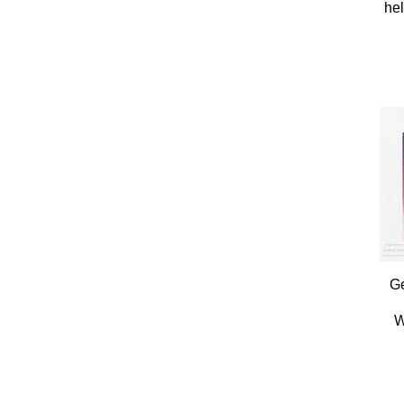
hel
Ge
W