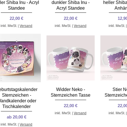
Schnellansicht
Schnellansicht
Schnella
ler Shiba Inu - Acryl
dunkler Shiba Inu -
heller Shiba
Standee
Acryl Standee
Anhän
Preis
Preis
Prei
22,00 €
22,00 €
12,9
inkl. MwSt.
|
Versand
inkl. MwSt.
|
Versand
inkl. MwSt.
Schnellansicht
Schnellansicht
Schnella
burtstagskalender
Widder Neko -
Stier N
Sternzeichen -
Sternzeichen Tasse
Sternzeich
andkalender oder
Preis
Prei
22,00 €
22,0
Tischkalender
inkl. MwSt.
|
Versand
inkl. MwSt.
Sale-Preis
ab
20,00 €
inkl. MwSt.
|
Versand