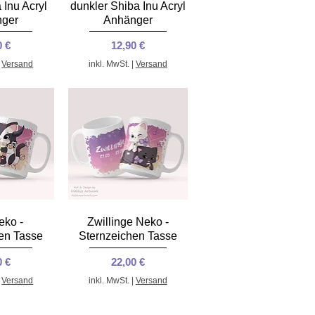
nsicht
Schnellansicht
 Inu Acryl
dunkler Shiba Inu Acryl
ger
Anhänger
s
Preis
0 €
12,90 €
|
Versand
inkl. MwSt.
|
Versand
nsicht
Schnellansicht
eko -
Zwillinge Neko -
en Tasse
Sternzeichen Tasse
s
Preis
0 €
22,00 €
|
Versand
inkl. MwSt.
|
Versand