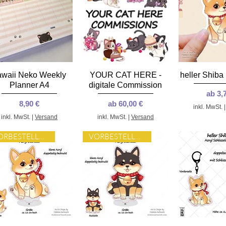
Schnellansicht
Schnellansicht
Schnella
awaii Neko Weekly
YOUR CAT HERE -
heller Shiba 
Planner A4
digitale Commission
Sale-
ab
3,
Preis
Sale-Preis
8,90 €
ab
60,00 €
inkl. MwSt.
inkl. MwSt.
|
Versand
inkl. MwSt.
|
Versand
VORBESTELLUNG
VORBESTELLUNG