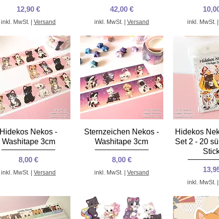
Preis
Preis
Prei
12,90 €
42,00 €
10,0
inkl. MwSt.
|
Versand
inkl. MwSt.
|
Versand
inkl. MwSt.
Schnellansicht
Schnellansicht
Schnella
Hidekos Nekos -
Sternzeichen Nekos -
Hidekos Nek
Washitape 3cm
Washitape 3cm
Set 2 - 20 s
Stic
Preis
Preis
8,00 €
8,00 €
Prei
13,9
inkl. MwSt.
|
Versand
inkl. MwSt.
|
Versand
inkl. MwSt.