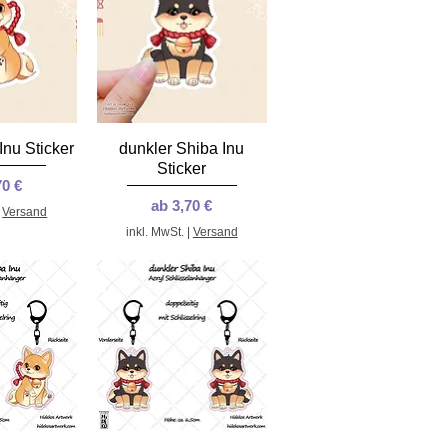
nsicht
Schnellansicht
Inu Sticker
dunkler Shiba Inu
Sticker
Preis
70 €
Sale-Preis
ab
3,70 €
|
Versand
inkl. MwSt.
|
Versand