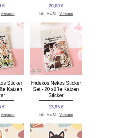
s
Preis
0 €
20,00 €
|
Versand
inkl. MwSt.
|
Versand
nsicht
Schnellansicht
os Sticker
Hidekos Nekos Sticker
üße Katzen
Set - 20 süße Katzen
ker
Sticker
s
Preis
5 €
13,95 €
|
Versand
inkl. MwSt.
|
Versand