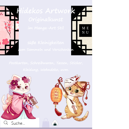
ME
NU