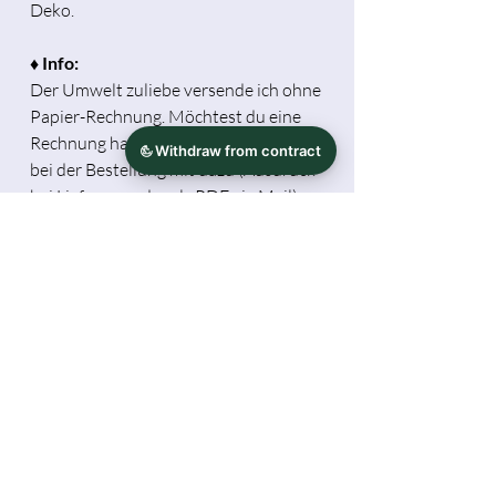
Deko.
♦ Info:
Der Umwelt zuliebe versende ich ohne
Papier-Rechnung. Möchtest du eine
Rechnung haben, schreibe dies bitte
bei der Bestellung mit dazu (Ausdruck
bei Lieferung oder als PDF via Mail).
Die Darstellung mit Schreibtisch-Deko
dient als Beispiel. Die abgebildeten
Farben hier können je nach
Monitoreinstellung später vom
Produkt abweichen.
Herstellerinformationen
Tamara Michael / Hidekos Artwork
Sicherheitshinweis
Jetelle 11, 37115 Duderstadt
(Deutschland)
Gegenstand ist als Dekoartikel