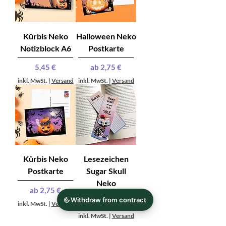
Kürbis Neko
Halloween Neko
Notizblock A6
Postkarte
Preis
Sale-Preis
5,45 €
ab
2,75 €
inkl. MwSt.
|
Versand
inkl. MwSt.
|
Versand
Kürbis Neko
Lesezeichen
Postkarte
Sugar Skull
Neko
Sale-Preis
ab
2,75 €
Sale-Preis
ab
3,15 €
inkl. MwSt.
|
Versand
inkl. MwSt.
|
Versand