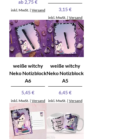
Sale-Preis
ab
2,75 €
Preis
3,15 €
inkl. MwSt.
|
Versand
inkl. MwSt.
|
Versand
weiße witchy
weiße witchy
Neko Notizblock
Neko Notizblock
A6
A5
Preis
Preis
5,45 €
6,45 €
inkl. MwSt.
|
Versand
inkl. MwSt.
|
Versand