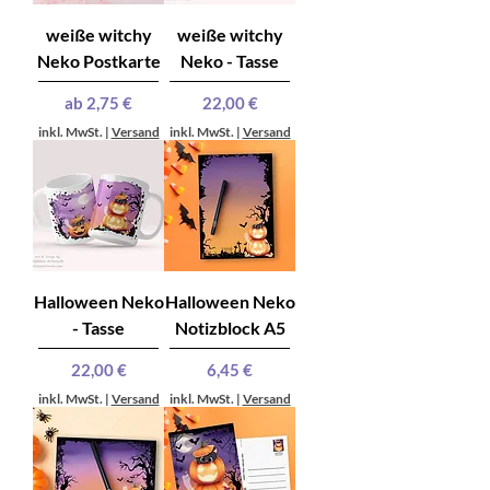
weiße witchy
weiße witchy
Neko Postkarte
Neko - Tasse
Sale-Preis
Preis
ab
2,75 €
22,00 €
inkl. MwSt.
|
Versand
inkl. MwSt.
|
Versand
Halloween Neko
Halloween Neko
- Tasse
Notizblock A5
Preis
Preis
22,00 €
6,45 €
inkl. MwSt.
|
Versand
inkl. MwSt.
|
Versand