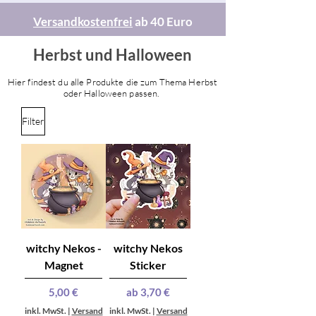
Versandkostenfrei
ab 40 Euro
Herbst und Halloween
Hier findest du alle Produkte die zum Thema Herbst
oder Halloween passen.
Filter
witchy Nekos -
witchy Nekos
Magnet
Sticker
Preis
Sale-Preis
5,00 €
ab
3,70 €
inkl. MwSt.
|
Versand
inkl. MwSt.
|
Versand