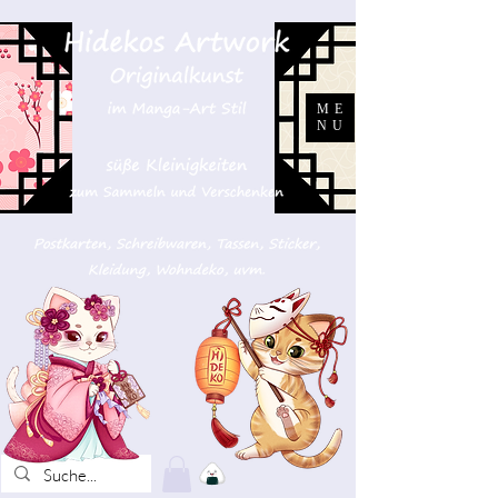
ME
NU