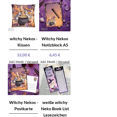
witchy Nekos -
Witchy Nekos
Kissen
Notizblock A5
Preis
Preis
32,00 €
6,45 €
inkl. MwSt.
|
Versand
inkl. MwSt.
|
Versand
Witchy Nekos -
weiße witchy
Postkarte
Neko Book List
Lesezeichen