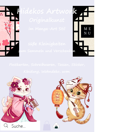
ME
NU