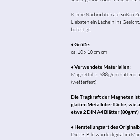
Kleine Nachrichten auf süßen Z
Liebsten ein Lächeln ins Gesich
befestigt.
♦ Größe:
ca. 10 x 10 cm cm
♦ Verwendete Materialien:
Magnetfolie: 688g/qm haftend a
(wetterfest)
Die Tragkraft der Magneten is
glatten Metalloberfläche, wie
etwa 2 DIN A4 Blätter (80g/m²) 
♦ Herstellungsart des Original
Dieses Bild wurde digital im Man