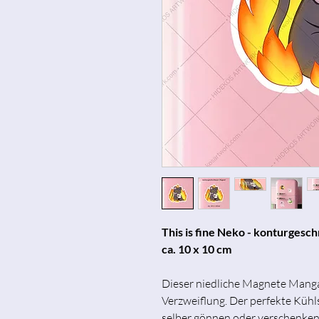
This is fine Neko - konturges
ca. 10 x 10 cm
Dieser niedliche Magnete Manga-
Verzweiflung. Der perfekte Küh
selber gönnen oder verschenken