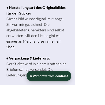
♦ Herstellungsart des Originalbildes
für den Sticker:
Dieses Bild wurde digital im Manga-
Stil von mir gezeichnet. Die
abgebildeten Charaktere sind selbst
entworfen. Mit den Nekos gibt es
einiges an Merchandise in meinem
Shop
♦ Verpackung & Lieferung:
Der Sticker wird in einem Kraftpapier
Briefumschlag versendet. Die
Lieferung erfolgt ohne Deko.
♦ Info:
Der Umwelt zuliebe versende ich ohne
Papier-Rechnung. Möchtest du eine
Rechnung haben, schreibe dies bitte