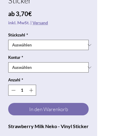
Sticker
Sale-
ab
3,70€
Preis
inkl. MwSt.
|
Versand
Stückzahl
*
Kontur
*
Anzahl
*
In den Warenkorb
Strawberry Milk Neko - Vinyl Sticker