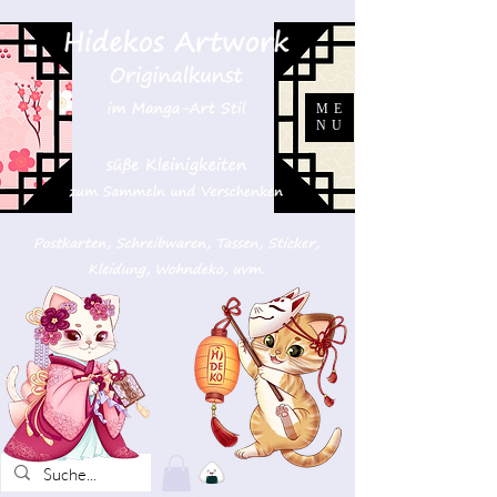
ME
NU