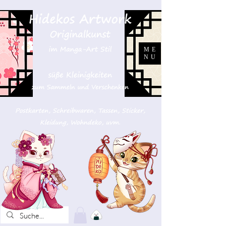
ME
NU