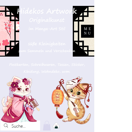
ME
NU