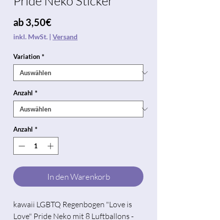
Pride Neko Sticker
Sale-
ab
3,50€
Preis
inkl. MwSt.
|
Versand
Variation
*
Anzahl
*
Anzahl
*
In den Warenkorb
kawaii LGBTQ Regenbogen "Love is
Love" Pride Neko mit 8 Luftballons -