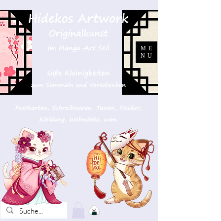
ME
NU