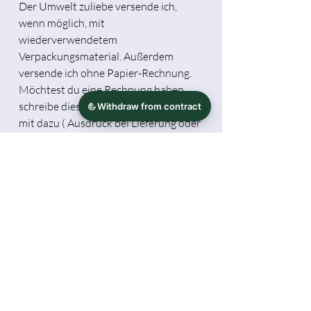
Der Umwelt zuliebe versende ich,
wenn möglich, mit
wiederverwendetem
Verpackungsmaterial. Außerdem
versende ich ohne Papier-Rechnung.
Möchtest du eine Rechnung haben,
schreibe dies bitte bei der Bestellung
mit dazu ( Ausdruck bei Lieferung oder
als PDF via Mail).
Die Darstellung mit Schreibtisch-Deko
dient als Beispiel. Die abgebildeten
Farben hier, können je nach
Monitoreinstellung später vom
Produkt abweichen.
Herstellerinformationen
Tamara Michael / Hidekos Artwork
Sicherheitshinweis
Jetelle 11, 37115 Duderstadt