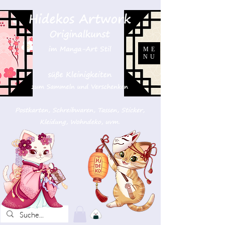
ME
NU