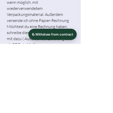
wenn möglich, mit
wiederverwendetem
Verpackungsmaterial. Außerdem
versende ich ohne Papier-Rechnung.
Möchtest du eine Rechnung haben,
schreibe dies bitte bei der Bestellung
mit dazu ( Ausdruck bei Lieferung oder
als PDF via Mail).
Die Darstellung mit Schreibtisch-Deko
dient als Beispiel. Die abgebildeten
Farben hier, können je nach
Monitoreinstellung später vom
Produkt abweichen.
Herstellerinformationen
Tamara Michael / Hidekos Artwork
Sicherheitshinweis
Jetelle 11, 37115 Duderstadt
(Deutschland)
Gegenstand ist als Dekoartikel