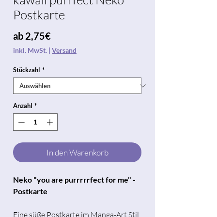
Postkarte
Sale-
ab
2,75€
Preis
inkl. MwSt.
|
Versand
Stückzahl
*
Anzahl
*
In den Warenkorb
Neko "you are purrrrrfect for me" -
Postkarte
Eine süße Postkarte im Manga-Art Stil