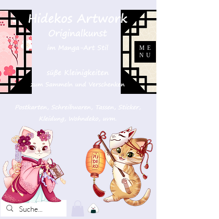
ME
NU