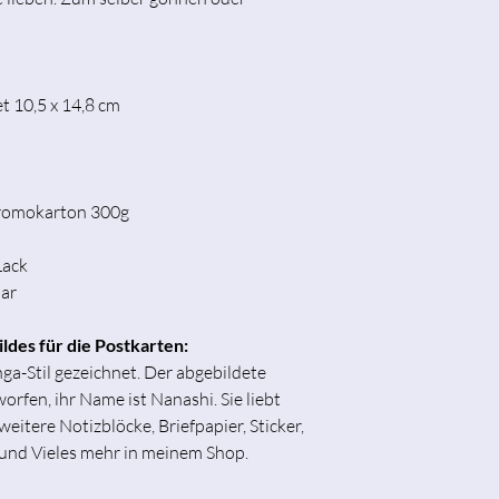
t 10,5 x 14,8 cm
hromokarton 300g
Lack
bar
ildes für die Postkarten:
ga-Stil gezeichnet. Der abgebildete
orfen, ihr Name ist Nanashi. Sie liebt
weitere Notizblöcke, Briefpapier, Sticker,
 und Vieles mehr in meinem Shop.