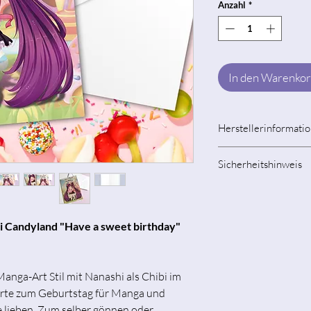
Anzahl
*
In den Warenko
Herstellerinformati
Tamara Michael / H
Sicherheitshinweis
Jetelle 11, 37115 D
info@hidekosartwor
Gegenstand ist als 
Kontakt
Kinderspielzeug. Ve
Jahren liegt in der V
bi Candyland "Have a sweet birthday"
Achtung! Schnitt- 
Papier:
anga-Art Stil mit Nanashi als Chibi im
Papierprodukte könn
arte zum Geburtstag für Manga und
 lieben. Zum selber gönnen oder