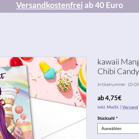
Versandkostenfrei
ab 40 Euro
kawaii Mang
Chibi Candy
Artikelnummer: 10-0
Sale-
ab
4,75€
Preis
inkl. MwSt.
|
Versand
Stückzahl
*
Auswählen