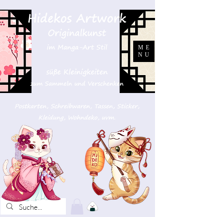
ME
NU