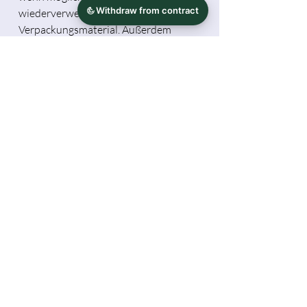
wiederverwendetem
Verpackungsmaterial. Außerdem
versende ich ohne Papier-Rechnung.
Möchtest du eine Rechnung haben,
schreibe dies bitte bei der Bestellung
mit dazu ( Ausdruck bei Lieferung oder
als PDF via Mail).
Die abgebildeten Farben hier, können
je nach Monitoreinstellung später vom
Produkt abweichen.
Kein Umsatzsteuerausweis in der
Rechnung (§ 19 UStG)
Herstellerinformationen
Tamara Michael / Hidekos Artwork
Sicherheitshinweis
Jetelle 11, 37115 Duderstadt