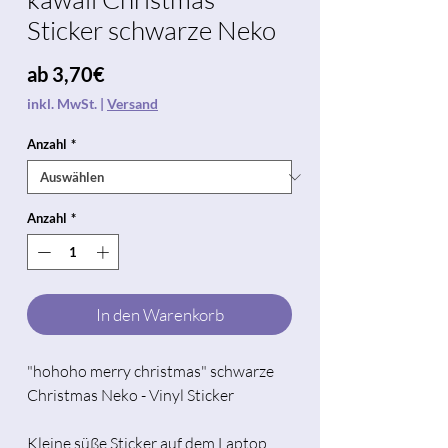
Sticker schwarze Neko
Sale-
ab
3,70€
Preis
inkl. MwSt.
|
Versand
Anzahl
*
Anzahl
*
In den Warenkorb
"hohoho merry christmas" schwarze
Christmas Neko - Vinyl Sticker
Kleine süße Sticker auf dem Laptop,