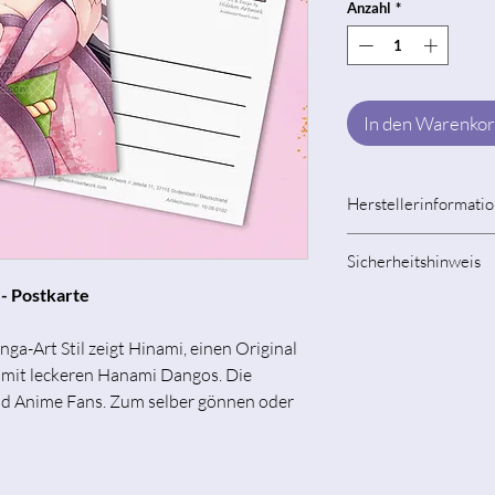
Anzahl
*
In den Warenko
Herstellerinformati
Tamara Michael / H
Sicherheitshinweis
Jetelle 11, 37115 D
- Postkarte
info@hidekosartwor
Gegenstand ist als 
Kontakt
Kinderspielzeug. Ve
ga-Art Stil zeigt Hinami, einen Original
Jahren liegt in der V
mit leckeren Hanami Dangos. Die
und Anime Fans. Zum selber gönnen oder
Achtung! Schnitt- 
Papier:
Papierprodukte könn