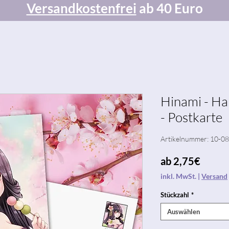
Versandkostenfrei
ab 40 Euro
Hinami - H
- Postkarte
Artikelnummer: 10-0
Sale-
ab
2,75€
Preis
inkl. MwSt.
|
Versand
Stückzahl
*
Auswählen