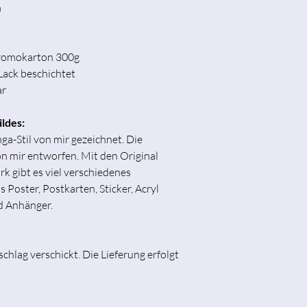
m
hromokarton 300g
Lack beschichtet
ar
ildes:
ga-Stil von mir gezeichnet. Die
n mir entworfen. Mit den Original
 gibt es viel verschiedenes
Poster, Postkarten, Sticker, Acryl
d Anhänger.
chlag verschickt. Die Lieferung erfolgt