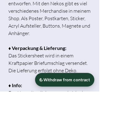
entworfen. Mit den Nekos gibt es viel
verschiedenes Merchandise in meinem
Shop. Als Poster, Postkarten, Sticker,
Acryl Aufsteller, Buttons, Magnete und
Anhänger.
♦ Verpackung & Lieferung:
Das Stickersheet wird in einem
Kraftpapier Briefumschlag versendet.
Die Lieferung erfolgt ohne Deko.
♦ Info:
Der Umwelt zuliebe versende ich ohne
Papier-Rechnung. Möchtest du eine
Rechnung haben, schreibe dies bitte
bei der Bestellung mit dazu (Ausdruck
bei Lieferung oder als PDF via Mail).
Die abgebildeten Farben hier können
je nach Monitoreinstellung später vom