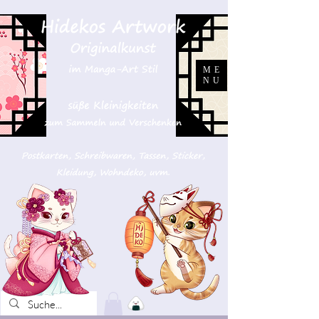
ME
NU