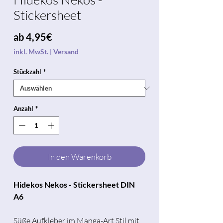
Stickersheet
Sale-
ab
4,95€
Preis
inkl. MwSt.
|
Versand
Stückzahl
*
Anzahl
*
In den Warenkorb
Hidekos Nekos - Stickersheet DIN
A6
Süße Aufkleber im Manga-Art Stil mit