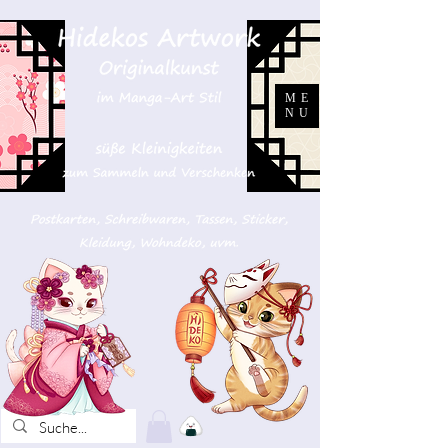
ME
NU