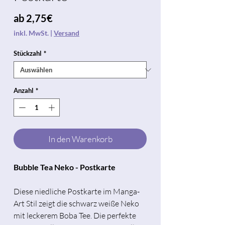
Sale-
ab
2,75€
Preis
inkl. MwSt.
|
Versand
Stückzahl
*
Anzahl
*
In den Warenkorb
Bubble Tea Neko - Postkarte
Diese niedliche Postkarte im Manga-
Art Stil zeigt die schwarz weiße Neko
mit leckerem Boba Tee. Die perfekte