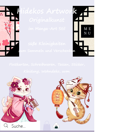
ME
NU