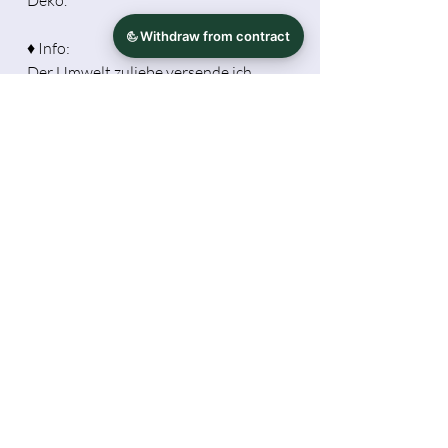
♦ Info:
Der Umwelt zuliebe versende ich,
wenn möglich, mit
wiederverwendetem
Verpackungsmaterial. Außerdem
versende ich ohne Papier-Rechnung.
Möchtest du eine Rechnung haben,
schreibe dies bitte bei der Bestellung
mit dazu ( Ausdruck bei Lieferung oder
als PDF via Mail).
Die abgebildeten Farben hier, können
je nach Monitoreinstellung später vom
Produkt abweichen.
Herstellerinformationen
Tamara Michael / Hidekos Artwork