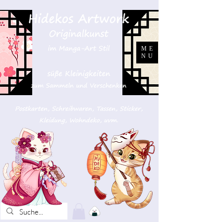
ME
NU