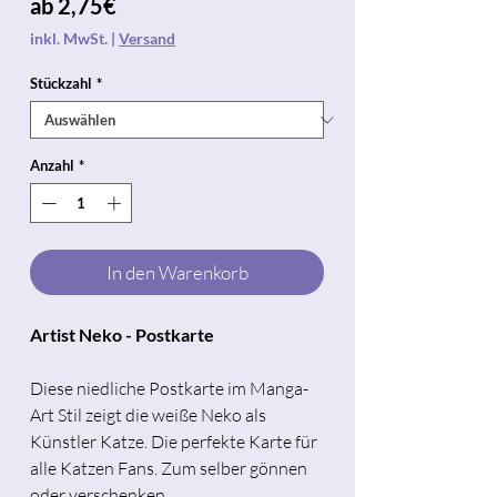
Sale-
ab
2,75€
Preis
inkl. MwSt.
|
Versand
Stückzahl
*
Anzahl
*
In den Warenkorb
Artist Neko - Postkarte
Diese niedliche Postkarte im Manga-
Art Stil zeigt die weiße Neko als
Künstler Katze. Die perfekte Karte für
alle Katzen Fans. Zum selber gönnen
oder verschenken.