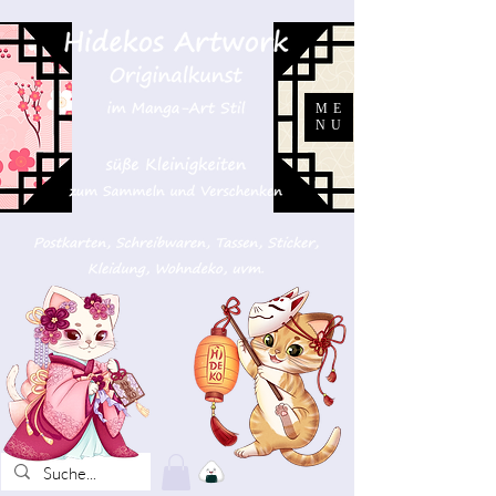
ME
NU