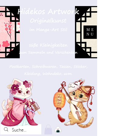
ME
NU