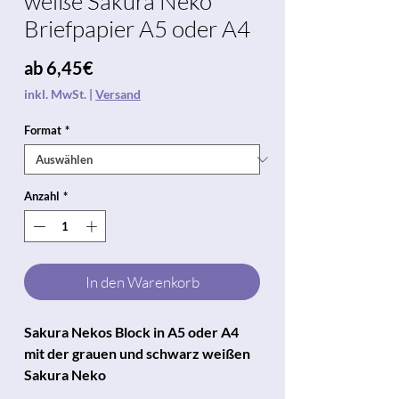
weiße Sakura Neko
Briefpapier A5 oder A4
Sale-
ab
6,45€
Preis
inkl. MwSt.
|
Versand
Format
*
Anzahl
*
In den Warenkorb
Sakura Nekos Block in A5 oder A4
mit der grauen und schwarz weißen
Sakura Neko